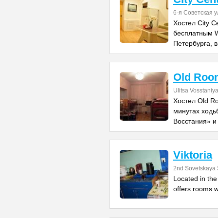
6-я Советская у
Хостел City 
бесплатным W
Петербурга, в
Old Roo
Ulitsa Vosstaniy
Хостел Old R
минутах ходь
Восстания» и
Viktoria
2nd Sovetskaya 
Located in the 
offers rooms w