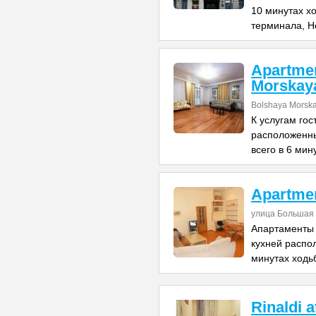
10 минутах х
терминала, Н
Apartme
Morskay
Bolshaya Morska
К услугам го
расположенны
всего в 6 мин
Apartme
улица Большая 
Апартаменты 
кухней распо
минутах ходь
Rinaldi 