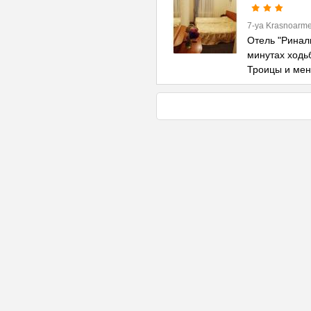
7-ya Krasnoarme
Отель "Риналь
минутах ходь
Троицы и ме