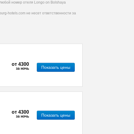
 любой номер отеля Longo on Bolshaya
urg-hotels.com не несет ответственности за
от
4300
Показать цены
за ночь
от
4300
Показать цены
за ночь