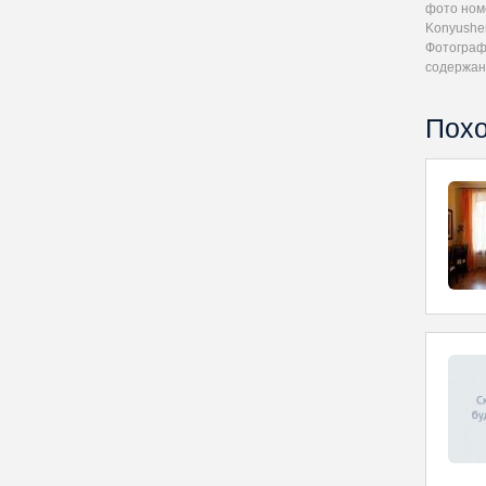
фото номе
Konyushe
Фотографи
содержан
Похо