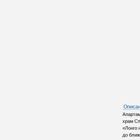
Описан
Апартам
храм Сп
«Лонго 
до ближ