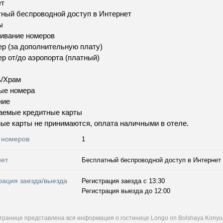
ет
ный беспроводной доступ в Интернет
ы
ивание номеров
р (за дополнительную плату)
р от/до аэропорта (платный)
ь/Храм
ые номера
ние
аемые кредитные карты
ые карты не принимаются, оплата наличными в отеле.
 номеров
1
нет
Бесплатный беспроводной доступ в Интернет
рация заезда/выезда
Регистрация заезда с 13:30
Регистрация выезда до 12:00
странице представлена вся информация о гостинице Longo on Bolshaya Kony