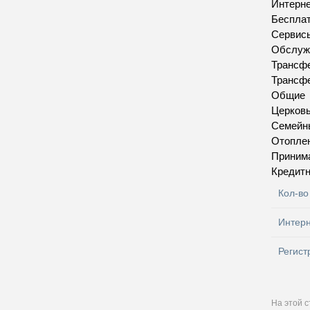
Интерн
Бесплат
Сервис
Обслуж
Трансфе
Трансфе
Общие
Церков
Семейн
Отопле
Приним
Кредитн
Кол-во
Интер
Регист
На этой 