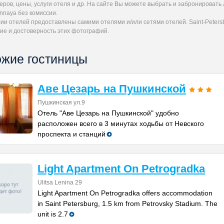
ров, цены, услуги отеля и др. На сайте Вы можете выбрать и забронировать
nnaya без комиссии.
и отелей предоставлены самими отелями и/или сетями отелей. Saint-Petersb
ие и достоверность этих фотографий.
жие гостиницы
Аве Цезарь на Пушкинской
Пушкинская ул.9
Отель "Аве Цезарь на Пушкинской" удобно
расположен всего в 3 минутах ходьбы от Невского
проспекта и станций
Light Apartment On Petrogradka
Ulitsa Lenina 29
Light Apartment On Petrogradka offers accommodation
in Saint Petersburg, 1.5 km from Petrovsky Stadium. The
unit is 2.7