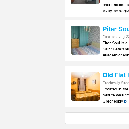
расположен в 
минутах ходь
Piter Sou
Гжатская ул д.2
Piter Soul is 
Saint Petersbu
Akademichesk
Old Flat
Grecheskiy Stree
Located in the
minute walk fr
Grecheskiy