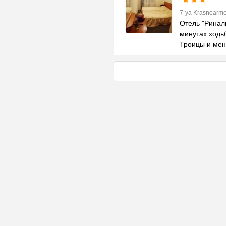
7-ya Krasnoarme
Отель "Риналь
минутах ходь
Троицы и ме