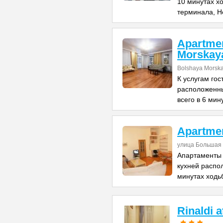
10 минутах х
терминала, Н
Apartme
Morskay
Bolshaya Morska
К услугам го
расположенны
всего в 6 мин
Apartme
улица Большая 
Апартаменты 
кухней распо
минутах ходь
Rinaldi 