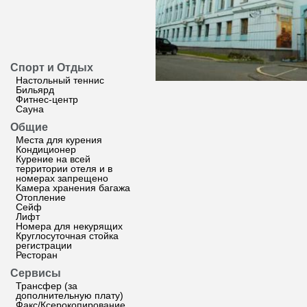
Спорт и Отдых
Настольный теннис
Бильярд
Фитнес-центр
Сауна
Общие
Места для курения
Кондиционер
Курение на всей
территории отеля и в
номерах запрещено
Камера хранения багажа
Отопление
Сейф
Лифт
Номера для некурящих
Круглосуточная стойка
регистрации
Ресторан
Сервисы
Трансфер (за
дополнительную плату)
Факс/Ксерокопирование