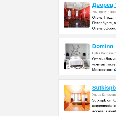
Дворец 
Университетска
Отель Trezzin
Петербурге, 
Отель оформл
Domino
Ulitsa Konnaya, 
Отель «Домин
услугам госте
Московского
Sutkisp
Улица Коломенс
Sutkispb on Ko
accommodation
access is avail