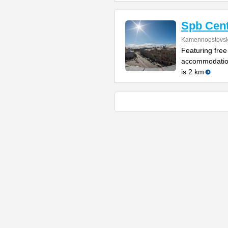
Spb Cent
Kamennoostovsky
Featuring free
accommodation
is 2 km