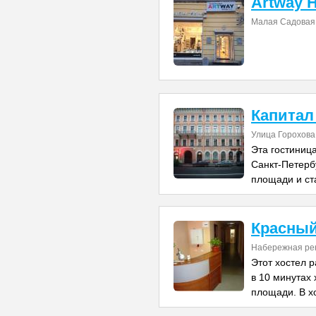
Artway H
Малая Садовая
Капитал
Улица Горохова
Эта гостиниц
Санкт-Петербу
площади и ст
Красный
Набережная ре
Этот хостел 
в 10 минутах
площади. В х