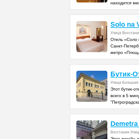
находится ме
Solo na 
Улица Восстани
Отель «Соло 
Санкт-Петербу
метро «Площа
Бутик-О
Улица Большая 
Этот бутик-о
всего в 5 мин
"Петроградска
Demetra 
Восстания Улиц
Этот дизайн-