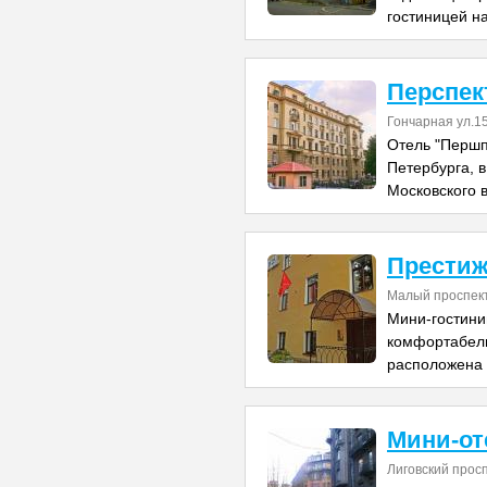
гостиницей н
Перспек
Гончарная ул.1
Отель "Першп
Петербурга, в
Московского 
Прести
Малый проспект
Мини-гостини
комфортабель
расположена 
Мини-от
Лиговский прос