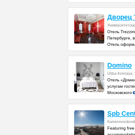
Дворец 
Университетска
Отель Trezzin
Петербурге, 
Отель оформл
Domino
Ulitsa Konnaya, 
Отель «Домин
услугам госте
Московского
Spb Cent
Kamennoostovsky
Featuring free
accommodation