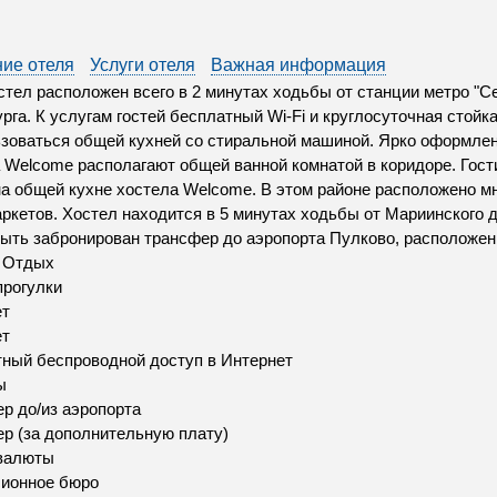
ие отеля
Услуги отеля
Важная информация
стел расположен всего в 2 минутах ходьбы от станции метро "С
рга. К услугам гостей бесплатный Wi-Fi и круглосуточная стойка
зоваться общей кухней со стиральной машиной. Ярко оформле
 Welcome располагают общей ванной комнатой в коридоре. Гост
а общей кухне хостела Welcome. В этом районе расположено мн
ркетов. Хостел находится в 5 минутах ходьбы от Мариинского 
ыть забронирован трансфер до аэропорта Пулково, расположенн
и Отдых
рогулки
ет
ет
ный беспроводной доступ в Интернет
ы
р до/из аэропорта
р (за дополнительную плату)
валюты
сионное бюро