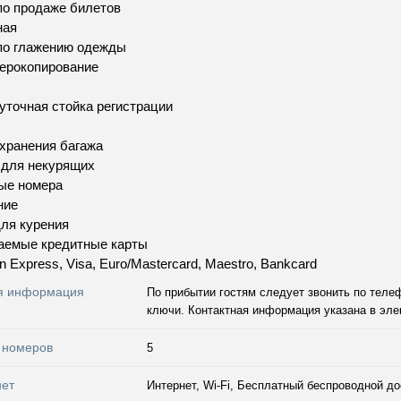
по продаже билетов
ная
по глажению одежды
ерокопирование
уточная стойка регистрации
хранения багажа
 для некурящих
ые номера
ние
ля курения
аемые кредитные карты
n Express, Visa, Euro/Mastercard, Maestro, Bankcard
я информация
По прибытии гостям следует звонить по теле
ключи. Контактная информация указана в эл
 номеров
5
нет
Интернет, Wi-Fi, Бесплатный беспроводной до