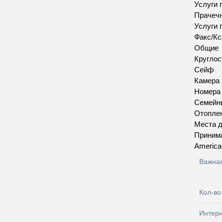
Услуги 
Прачеч
Услуги 
Факс/Кс
Общие
Круглос
Сейф
Камера 
Номера
Семейн
Отопле
Места д
Приним
America
Важна
Кол-во
Интер