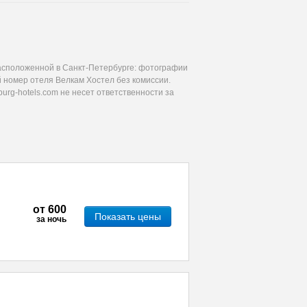
асположенной в Санкт-Петербурге: фотографии
й номер отеля Велкам Хостел без комиссии.
urg-hotels.com не несет ответственности за
от
600
Показать цены
за ночь