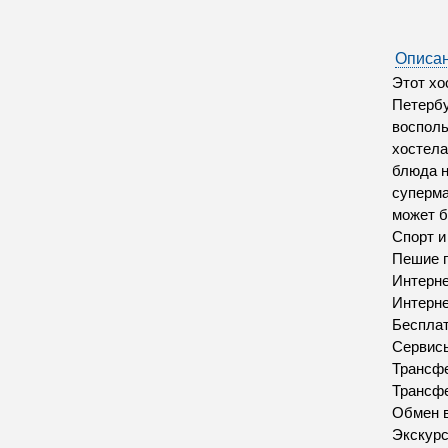
Описан
Этот хо
Петербу
восполь
хостела
блюда н
суперма
может б
Спорт 
Пешие п
Интерн
Интерн
Бесплат
Сервис
Трансфе
Трансфе
Обмен 
Экскур