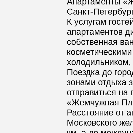
Апартаменты «Ж
Санкт-Петербург
К услугам госте
апартаментов ди
собственная ван
косметическими
холодильником, 
Поездка до гор
зонами отдыха з
отправиться на 
«Жемчужная Пла
Расстояние от 
Московского жел
км, а до междун