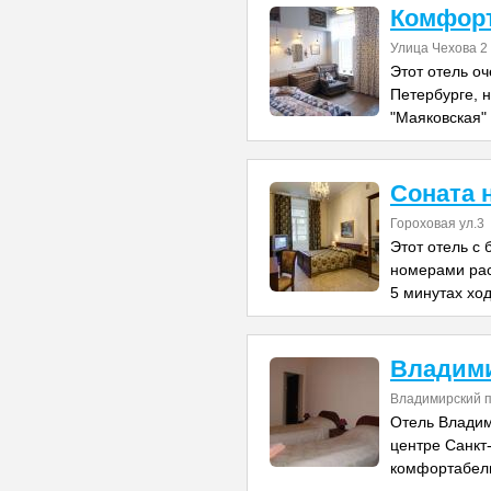
Комфорт
Улица Чехова 2
Этот отель о
Петербурге, 
"Маяковская" 
Соната 
Гороховая ул.3
Этот отель с
номерами рас
5 минутах хо
Владим
Владимирский п
Отель Владим
центре Санкт
комфортабел