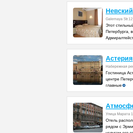
Невский
Galernaya Str.12
Этот стильный
Петербурга, в
Адмиралтейст
Астерия
Набережная рек
Гостиница Ас
центре Петер
главные
Атмосфе
Улица Марата 
Отель распол
рядом с Эрми
услугам его г