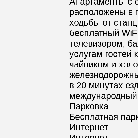
Апартаменты с 
расположены в г
ходьбы от станц
бесплатный WiF
телевизором, б
услугам гостей 
чайником и хол
железнодорожны
в 20 минутах ез
международный а
Парковка
Бесплатная пар
Интернет
Интернет