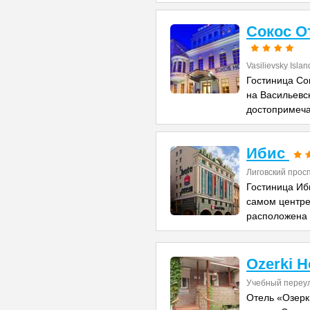
Сокос О
Vasilievsky Island
Гостиница Со
на Васильевс
достопримеча
Ибис
Лиговский прос
Гостиница Иб
самом центре
расположена 
Ozerki H
Учебный переул
Отель «Озерк