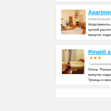
Apartme
улица Большая 
Апартаменты 
кухней распо
минутах ходь
Rinaldi 
7-ya Krasnoarme
Отель "Риналь
минутах ходь
Троицы и ме