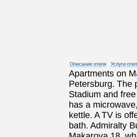
Описание отеля
Услуги оте
Apartments on Ma
Petersburg. The 
Stadium and free 
has a microwave, 
kettle. A TV is of
bath. Admiralty B
Makarova 18, whi