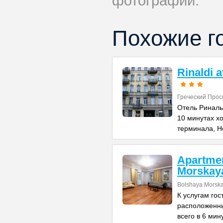
фотографий.
Похожие г
Rinaldi 
Греческий Прос
Отель Риналь
10 минутах х
терминала, Н
Apartme
Morskay
Bolshaya Morska
К услугам го
расположенны
всего в 6 мин