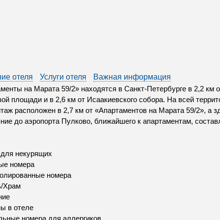
ие отеля
Услуги отеля
Важная информация
менты на Марата 59/2» находятся в Санкт-Петербурге в 2,2 км от
ой площади и в 2,6 км от Исаакиевского собора. На всей терри
итаж расположен в 2,7 км от «Апартаментов на Марата 59/2», а 
ние до аэропорта Пулково, ближайшего к апартаментам, составл
 для некурящих
ые номера
золированные номера
ь/Храм
ние
ы в отеле
ьные номера для аллергиков