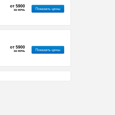
от
5900
Показать цены
за ночь
от
5900
Показать цены
за ночь