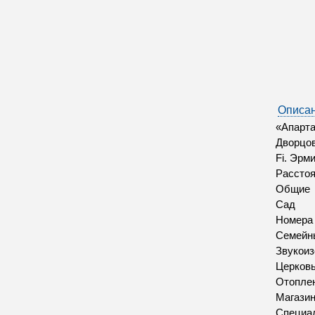
Описан
«Апарта
Дворцов
Fi. Эрм
Расстоя
Общие
Сад
Номера
Семейн
Звукои
Церков
Отопле
Магазин
Специал