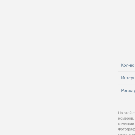
Кол-во
Интер
Регист
На этой 
номеров, 
комиссии.
Фотографи
содержан