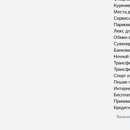
Курение
Места д
Сервис
Парикма
Люкс д
Обмен 
Сувенир
Банкома
Ночной
Трансфе
Трансфе
Спорт 
Пешие п
Интерн
Бесплат
Приним
Кредитн
Важна