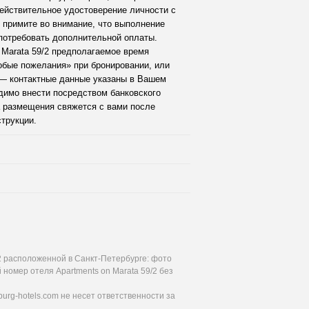
ействительное удостоверение личности с
 примите во внимание, что выполнение
потребовать дополнительной оплаты.
 Marata 59/2 предполагаемое время
обые пожелания» при бронировании, или
— контактные данные указаны в Вашем
димо внести посредством банковского
а размещения свяжется с вами после
трукции.
/2 расположенной в Санкт-Петербурге: фото
 номер отеля Apartments on Marata 59/2 без
urg-hotels.com не несет ответственности за