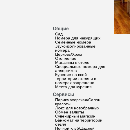
Общие
Сад
Номера для некурящих
Семейные номера
Звукоизолированные
номера
Церковь/Храм
Отопление
Магазины в отеле
Специальные номера для
аллергиков
Курение на всей
территории отеля и в
номерах запрещено
Места для курения
Сервисы
Парикмахерская/Салон
красоты
Люкс для новобрачных
Обмен валюты
Сувенирный магазин
Банкомат на территории
отеля
Ночной клуб/Диджей