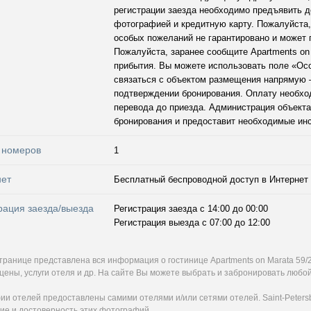
регистрации заезда необходимо предъявить д
фотографией и кредитную карту. Пожалуйста,
особых пожеланий не гарантировано и может 
Пожалуйста, заранее сообщите Apartments on
прибытия. Вы можете использовать поле «Ос
связаться с объектом размещения напрямую 
подтверждении бронирования. Оплату необхо
перевода до приезда. Администрация объект
бронирования и предоставит необходимые инс
 номеров
1
нет
Бесплатный беспроводной доступ в Интернет
рация заезда/выезда
Регистрация заезда с 14:00 до 00:00
Регистрация выезда с 07:00 до 12:00
странице представлена вся информация о гостинице Apartments on Marata 59
цены, услуги отеля и др. На сайте Вы можете выбрать и забронировать любой
и отелей предоставлены самими отелями и/или сетями отелей. Saint-Petersb
ие и достоверность этих фотографий.