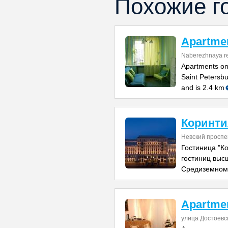
Похожие г
Apartmen
Naberezhnaya re
Apartments on
Saint Petersbu
and is 2.4 km
Коринти
Невский проспе
Гостиница "Ко
гостиниц выс
Средиземномо
Apartme
улица Достоевс