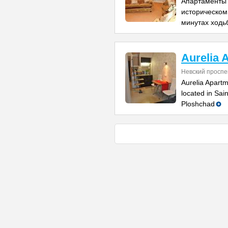
Апартаменты 
историческом 
минутах ходь
Aurelia 
Невский проспе
Aurelia Apartm
located in Sai
Ploshchad