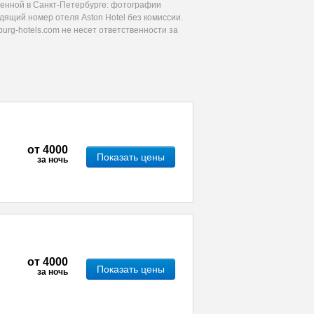
женной в Санкт-Петербурге: фотографии
дящий номер отеля Aston Hotel без комиссии.
urg-hotels.com не несет ответственности за
от
4000
Показать цены
за ночь
от
4000
Показать цены
за ночь