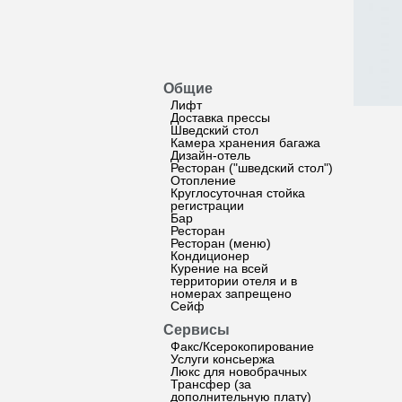
Общие
Лифт
Доставка прессы
Шведский стол
Камера хранения багажа
Дизайн-отель
Ресторан ("шведский стол")
Отопление
Круглосуточная стойка
регистрации
Бар
Ресторан
Ресторан (меню)
Кондиционер
Курение на всей
территории отеля и в
номерах запрещено
Сейф
Сервисы
Факс/Ксерокопирование
Услуги консьержа
Люкс для новобрачных
Трансфер (за
дополнительную плату)