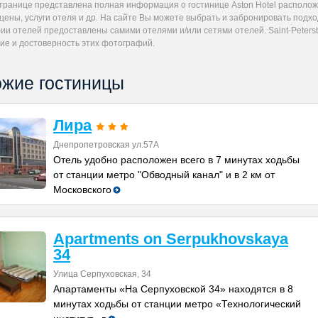
странице представлена полная информация о гостинице Aston Hotel располо
цены, услуги отеля и др. На сайте Вы можете выбрать и забронировать подхо
и отелей предоставлены самими отелями и/или сетями отелей. Saint-Petersb
ие и достоверность этих фотографий.
жие гостиницы
Лира
Днепропетровская ул.57А
Отель удобно расположен всего в 7 минутах ходьбы
от станции метро "Обводный канал" и в 2 км от
Московского
Apartments on Serpukhovskaya
34
Улица Серпуховская, 34
Апартаменты «На Серпуховской 34» находятся в 8
минутах ходьбы от станции метро «Технологический