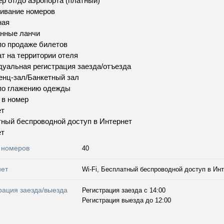
р от/до аэропорта (платный)
ивание номеров
ная
нные ланчи
по продаже билетов
т на территории отеля
уальная регистрация заезда/отъезда
нц-зал/Банкетный зал
по глажению одежды
 в номер
ет
ный беспроводной доступ в Интернет
ет
 номеров
40
нет
Wi-Fi, Бесплатный беспроводной доступ в Инт
рация заезда/выезда
Регистрация заезда с 14:00
Регистрация выезда до 12:00