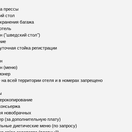
а прессы
ий стол
хранения багажа
отель
н ("шведский стол")
ние
уточная стойка регистрации
н
н (меню)
ионер
 на всей территории отеля и в номерах запрещено
ы
ерокопирование
консьержа
ля новобрачных
р (за дополнительную плату)
ьные диетические меню (по запросу)