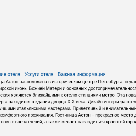
ие отеля
Услуги отеля
Важная информация
ца Астон расположена в историческом центре Петербурга, недал
рской иконы Божией Матери и основных достопримечательност
ская являются ближайшими к отелю станциями метро. Эта нова
рга находится в здании дворца XIX века. Дизайн интерьера оте
учшими итальянскими мастерами. Приветливый и внимательный
комфортного проживания. Гостиница Астон – прекрасное место д
 новых впечатлений, а также желает насладиться красотой горо