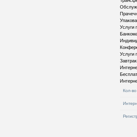
Трансфе
Обслуж
Прачеч
Упакова
Услуги 
Банкома
Индивид
Конфере
Услуги 
Завтрак
Интерн
Бесплат
Интерн
Кол-во
Интер
Регист