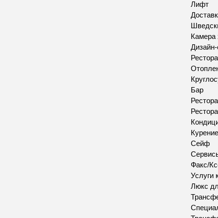
Лифт
Доставк
Шведск
Камера 
Дизайн-
Рестора
Отопле
Круглос
Бар
Рестора
Рестора
Кондиц
Курение
Сейф
Сервис
Факс/Кс
Услуги 
Люкс д
Трансфе
Специал