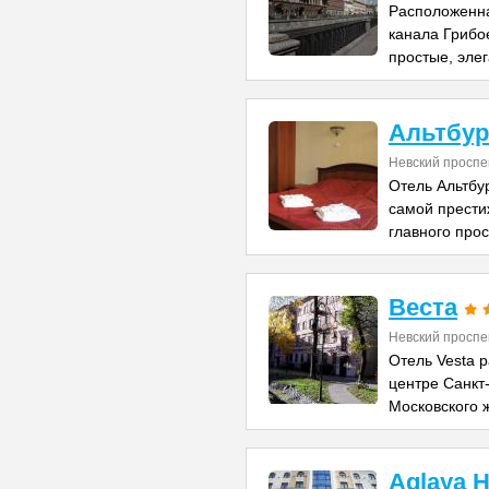
Расположенна
канала Грибо
простые, эле
Альтбур
Невский проспе
Отель Альтбу
самой прести
главного про
Веста
Невский проспе
Отель Vesta 
центре Санкт-
Московского 
Aglaya H