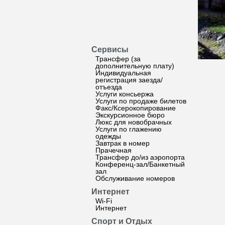
Сервисы
Трансфер (за
дополнительную плату)
Индивидуальная
регистрация заезда/
отъезда
Услуги консьержа
Услуги по продаже билетов
Факс/Ксерокопирование
Экскурсионное бюро
Люкс для новобрачных
Услуги по глажению
одежды
Завтрак в номер
Прачечная
Трансфер до/из аэропорта
Конференц-зал/Банкетный
зал
Обслуживание номеров
Интернет
Wi-Fi
Интернет
Спорт и Отдых