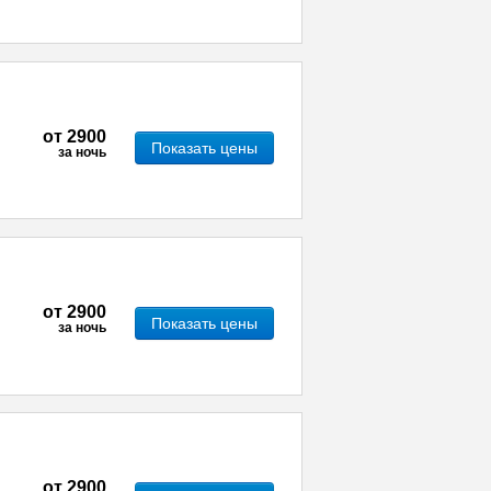
от
2900
Показать цены
за ночь
от
2900
Показать цены
за ночь
от
2900