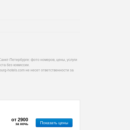
анкт-Петербурге: фото номеров, цены, услуги
ста без комиссии.
urg-hotels.com не несет ответственности за
от
2900
Показать цены
за ночь