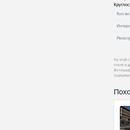
Круглос
Кол-во
Интер
Регист
На этой 
отеля и 
Фотографи
содержан
Похо