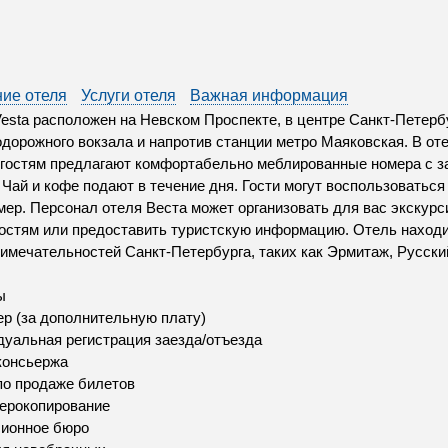
ие отеля
Услуги отеля
Важная информация
esta расположен на Невском Проспекте, в центре Санкт-Петербу
дорожного вокзала и напротив станции метро Маяковская. В от
 гостям предлагают комфортабельно меблированные номера с з
 Чай и кофе подают в течение дня. Гости могут воспользоваться
мер. Персонал отеля Веста может организовать для вас экскурси
остям или предоставить туристскую информацию. Отель находи
имечательностей Санкт-Петербурга, таких как Эрмитаж, Русски
ы
р (за дополнительную плату)
уальная регистрация заезда/отъезда
консьержа
по продаже билетов
ерокопирование
сионное бюро