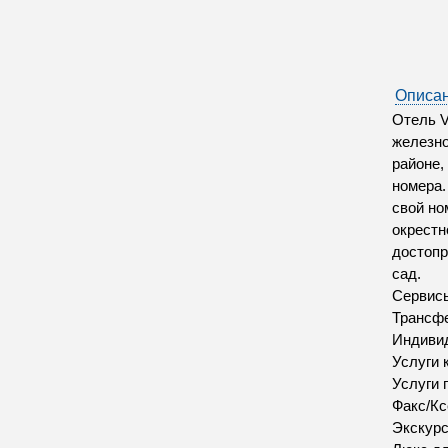
Описан
Отель V
железно
районе,
номера.
свой но
окрестн
достопр
сад.
Сервис
Трансфе
Индивид
Услуги 
Услуги 
Факс/Кс
Экскур