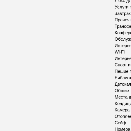
Люкс д
Услуги 
Завтрак
Прачеч
Трансфе
Конфере
Обслуж
Интерн
Wi-Fi
Интерн
Спорт 
Пешие п
Библио
Детская
Общие
Места д
Кондиц
Камера 
Отопле
Сейф
Номера