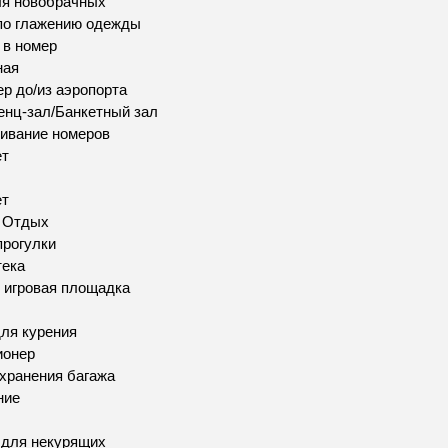
ля новобрачных
по глажению одежды
 в номер
ная
р до/из аэропорта
нц-зал/Банкетный зал
ивание номеров
ет
ет
и Отдых
рогулки
тека
 игровая площадка
ля курения
ионер
хранения багажа
ние
 для некурящих