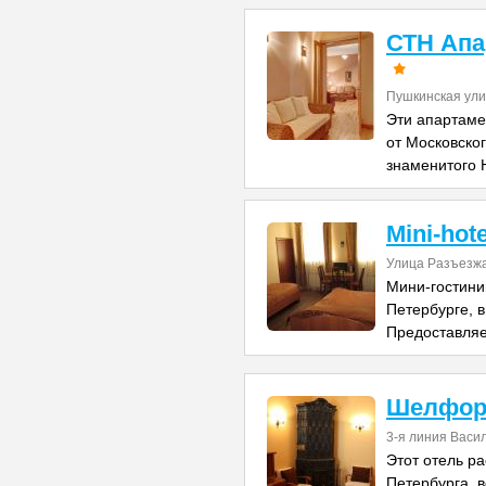
СТН Апа
Пушкинская ул
Эти апартаме
от Московског
знаменитого 
Mini-hote
Улица Разъезж
Мини-гостини
Петербурге, в
Предоставляе
Шелфор
3-я линия Васил
Этот отель р
Петербурга, в