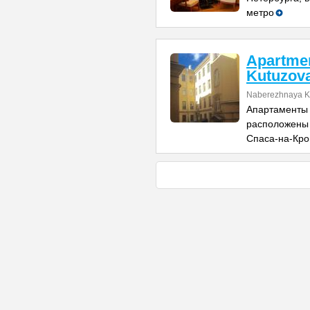
метро
Apartme
Kutuzov
Naberezhnaya K
Апартаменты 
расположены в
Спаса-на-Кров