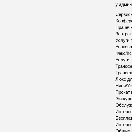
у админ
Сервис
Конфере
Прачеч
Завтрак
Услуги 
Упакова
Факс/Кс
Услуги 
Трансфе
Трансфе
Люкс д
Няня/Ус
Прокат 
Экскур
Обслуж
Интерн
Бесплат
Интерн
Общие