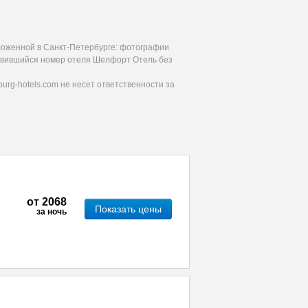
ложенной в Санкт-Петербурге: фотографии
равившийся номер отеля Шелфорт Отель без
urg-hotels.com не несет ответственности за
от
2068
Показать цены
за ночь