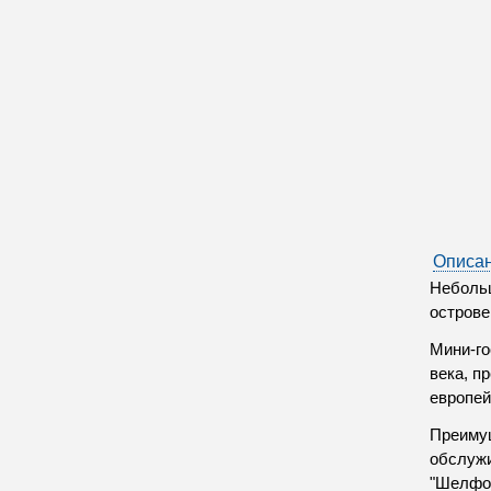
Описан
Небольш
острове
Мини-го
века, п
европей
Преимущ
обслужи
"Шелфор