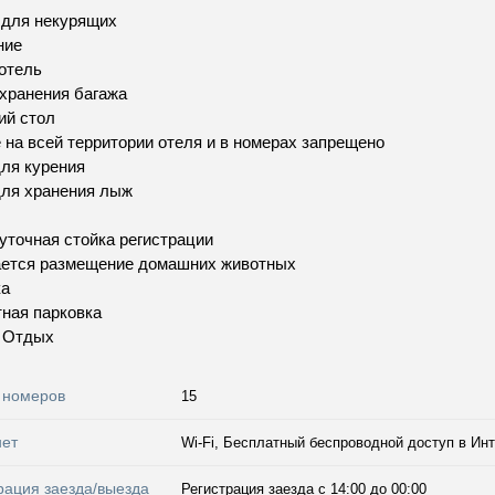
 для некурящих
ние
отель
хранения багажа
ий стол
 на всей территории отеля и в номерах запрещено
ля курения
ля хранения лыж
уточная стойка регистрации
ается размещение домашних животных
ка
ная парковка
и Отдых
 номеров
15
нет
Wi-Fi, Бесплатный беспроводной доступ в Инт
рация заезда/выезда
Регистрация заезда с 14:00 до 00:00