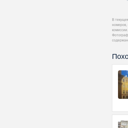
В текуще
номеров,
комиссии.
Фотографи
содержан
Похо