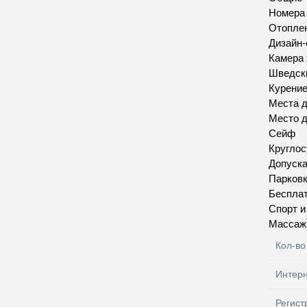
Номера
Отопле
Дизайн-
Камера 
Шведск
Курение
Места д
Место д
Сейф
Круглос
Допуск
Парков
Бесплат
Спорт 
Массаж
Кол-во
Интер
Регист