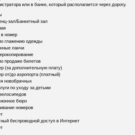
истратора или в банке, который располагается через дорогу.
ы
нц-зал/Банкетный зал
ная
 в номер
по глажению одежды
нные ланчи
ерокопирование
по продаже билетов
р (за дополнительную плату)
р от/до аэропорта (платный)
ля новобрачных
луги по уходу за детьми
велосипедов
сионное бюро
ивание номеров
ет
ный беспроводной доступ в Интернет
ет