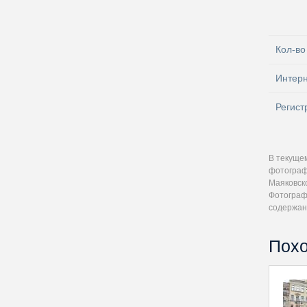
Кол-во
Интер
Регист
В текуще
фотограф
Маяковско
Фотографи
содержан
Похо