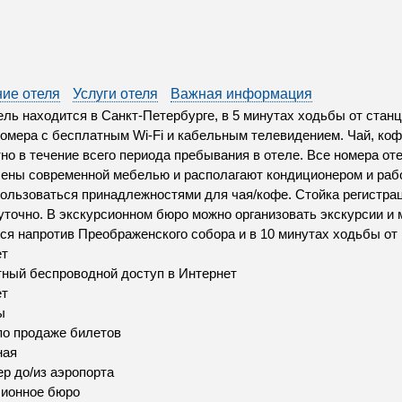
ие отеля
Услуги отеля
Важная информация
ель находится в Санкт-Петербурге, в 5 минутах ходьбы от стан
номера с бесплатным Wi-Fi и кабельным телевидением. Чай, ко
но в течение всего периода пребывания в отеле. Все номера от
ены современной мебелью и располагают кондиционером и раб
ользоваться принадлежностями для чая/кофе. Стойка регистра
уточно. В экскурсионном бюро можно организовать экскурсии и
ся напротив Преображенского собора и в 10 минутах ходьбы от 
ет
ный беспроводной доступ в Интернет
ет
ы
по продаже билетов
ная
р до/из аэропорта
сионное бюро