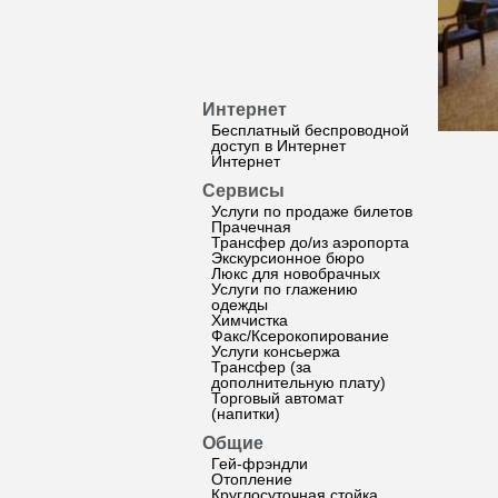
Интернет
Бесплатный беспроводной
доступ в Интернет
Интернет
Сервисы
Услуги по продаже билетов
Прачечная
Трансфер до/из аэропорта
Экскурсионное бюро
Люкс для новобрачных
Услуги по глажению
одежды
Химчистка
Факс/Ксерокопирование
Услуги консьержа
Трансфер (за
дополнительную плату)
Торговый автомат
(напитки)
Общие
Гей-фрэндли
Отопление
Круглосуточная стойка