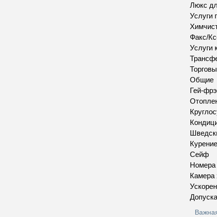
Люкс д
Услуги 
Химчис
Факс/Кс
Услуги 
Трансфе
Торговы
Общие
Гей-фр
Отопле
Круглос
Кондиц
Шведск
Курение
Сейф
Номера
Камера 
Ускорен
Допуск
Важна