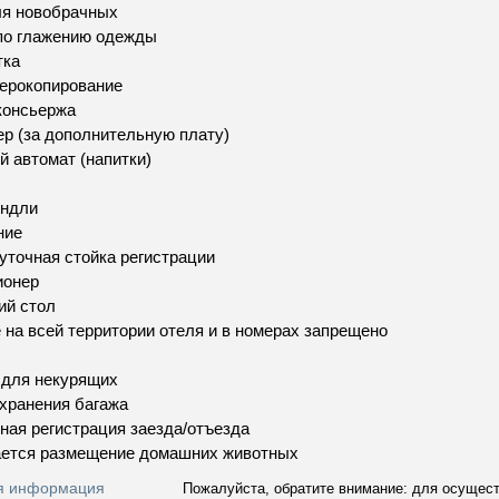
ля новобрачных
по глажению одежды
тка
ерокопирование
консьержа
р (за дополнительную плату)
й автомат (напитки)
эндли
ние
уточная стойка регистрации
ионер
ий стол
 на всей территории отеля и в номерах запрещено
 для некурящих
хранения багажа
ная регистрация заезда/отъезда
ается размещение домашних животных
я информация
Пожалуйста, обратите внимание: для осуществ