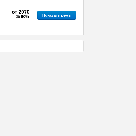
от
2070
Показать цены
за ночь