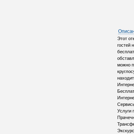
Описан
Этот от
гостей 
бесплат
обставл
можно п
круглос
находит
Интерн
Бесплат
Интерн
Сервис
Услуги 
Прачеч
Трансфе
Экскур