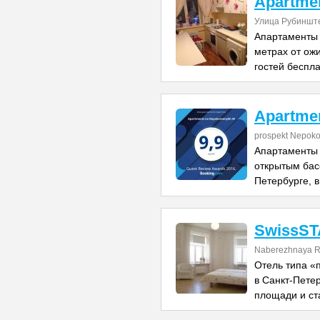
Apartmen
Улица Рубинште
Апартаменты 
метрах от ожи
гостей беспл
Apartme
prospekt Nepoko
Апартаменты 
открытым бас
Петербурге, в
SwissS
Naberezhnaya Re
Отель типа «
в Санкт-Петер
площади и ст