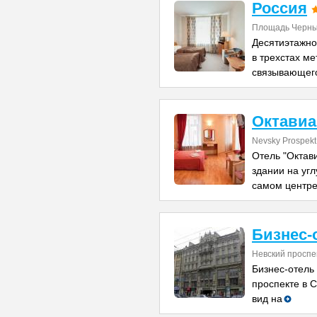
Россия
Площадь Черны
Десятиэтажно
в трехстах ме
связывающег
Октавиа
Nevsky Prospekt
Отель "Октав
здании на угл
самом центр
Бизнес-
Невский проспек
Бизнес-отель
проспекте в С
вид на