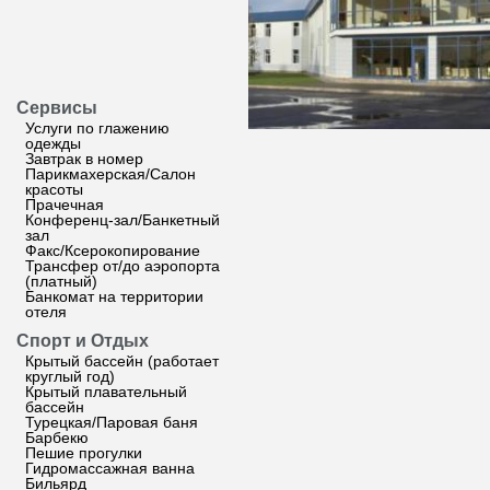
Сервисы
Услуги по глажению
одежды
Завтрак в номер
Парикмахерская/Салон
красоты
Прачечная
Конференц-зал/Банкетный
зал
Факс/Ксерокопирование
Трансфер от/до аэропорта
(платный)
Банкомат на территории
отеля
Спорт и Отдых
Крытый бассейн (работает
круглый год)
Крытый плавательный
бассейн
Турецкая/Паровая баня
Барбекю
Пешие прогулки
Гидромассажная ванна
Бильярд