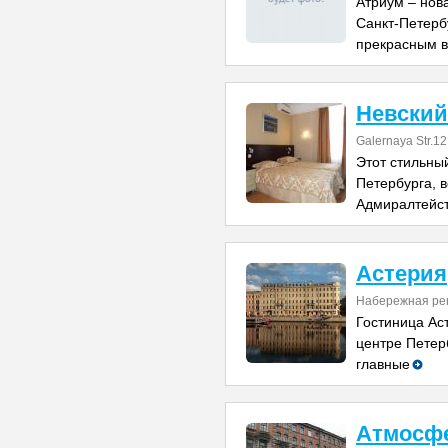
Атриум – нов
Санкт-Петерб
прекрасным в
Невский
Galernaya Str.12
Этот стильный
Петербурга, в
Адмиралтейст
Астерия
Набережная рек
Гостиница Ас
центре Петер
главные
Атмосфе