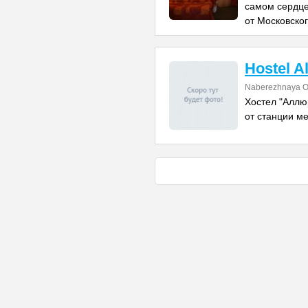
самом сердце
от Московско
Hostel A
Naberezhnaya O
Хостел "Аллю
от станции м