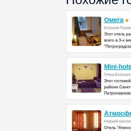
Омега
Большая Пушкар
Этот отель р
всего в 3-х м
"Петроградска
Mini-hote
Улица Большая П
Этот гостево
районе Санкт
Петропавловс
Атмосфе
Невский проспе
Отель "Атмос