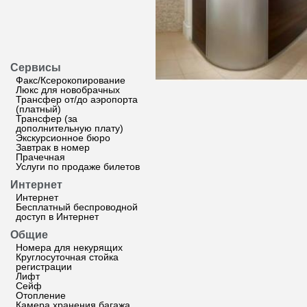
Сервисы
Факс/Ксерокопирование
Люкс для новобрачных
Трансфер от/до аэропорта
(платный)
Трансфер (за
дополнительную плату)
Экскурсионное бюро
Завтрак в номер
Прачечная
Услуги по продаже билетов
Интернет
Интернет
Бесплатный беспроводной
доступ в Интернет
Общие
Номера для некурящих
Круглосуточная стойка
регистрации
Лифт
Сейф
Отопление
Камера хранения багажа