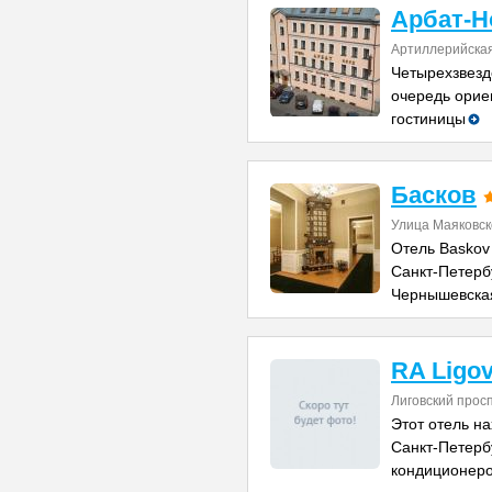
Арбат-Н
Артиллерийская
Четырехзвезд
очередь орие
гостиницы
Басков
Улица Маяковско
Отель Baskov
Санкт-Петерб
Чернышевская
RA Ligov
Лиговский прос
Этот отель на
Санкт-Петербу
кондиционер