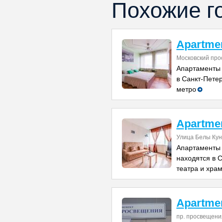
Похожие г
Apartmen
Московский про
Апартаменты 
в Санкт-Петер
метро
Apartmen
Улица Белы Куна
Апартаменты 
находятся в С
театра и хра
Apartme
пр. просвещени