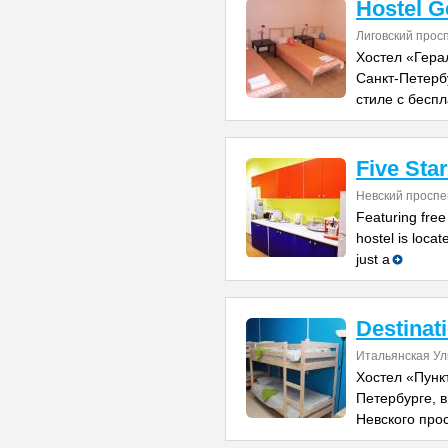
Hostel G
Лиговский прос
Хостел «Гера
Санкт-Петербу
стиле с бесп
Five Sta
Невский проспе
Featuring free
hostel is locat
just a
Destinat
Итальянская Ул
Хостел «Пунк
Петербурге, в
Невского про