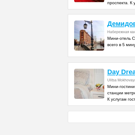
проспекта. К 
Демидов
Набережная ка
Мини-отель C
всего в 5 мин
Day Dre
Ulitsa Mokhovay
Мини-гостини
станции метр
К услугам гос