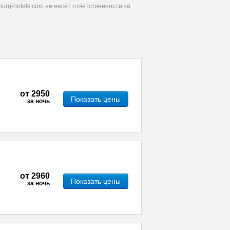
urg-hotels.com не несет ответственности за
от
2950
Показать цены
за ночь
от
2960
Показать цены
за ночь