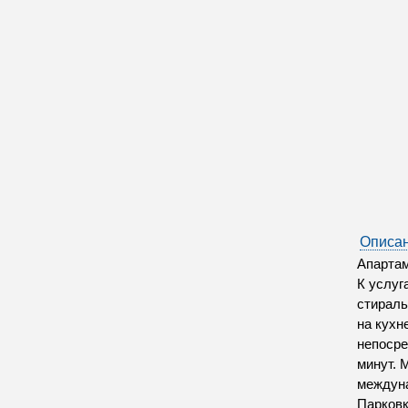
Описан
Апартам
К услуг
стираль
на кухн
непосре
минут. 
междуна
Парков