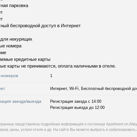
ная парковка
ет
ет
ный беспроводной доступ в Интернет
 для некурящих
ые номера
ние
аемые кредитные карты
ые карты не принимаются, оплата наличными в отеле.
 номеров
1
нет
Интернет, Wi-Fi, Бесплатный беспроводной до
рация заезда/выезда
Регистрация заезда с 14:00
Регистрация выезда до 12:00
странице представлена подробная информация о гостинице Apartment on Alta
ров, цены, услуги отеля и др. На сайте Вы можете выбрать и забронировать 