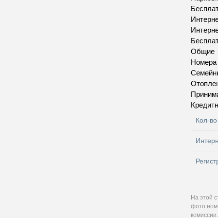
Бесплат
Интерн
Интерн
Бесплат
Общие
Номера
Семейн
Отопле
Приним
Кредитн
Кол-во
Интер
Регист
На этой 
фото номе
комиссии.