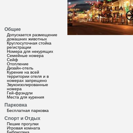
Общие
Допускается размещение
домашних животных
Круглосуточная стойка
регистрации
Номера для некурящих
Семейные номера
Сейф
Отопление
Дизайн-отель
Курение на всей
территории отеля и в
номерах запрещено
Звукоизолированные
номера
Гей-фрэндли
Места для курения
Парковка
Бесплатная парковка
Спорт и Отдых
Пешие прогулки
Игровая комната
Библиотека