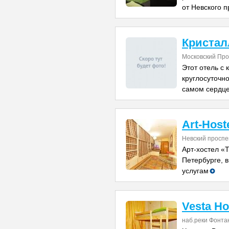
от Невского п
Кристал
Московский Про
Этот отель с
круглосуточн
самом сердц
Art-Host
Невский проспе
Арт-хостел «
Петербурге, в
услугам
Vesta Ho
наб.реки Фонта