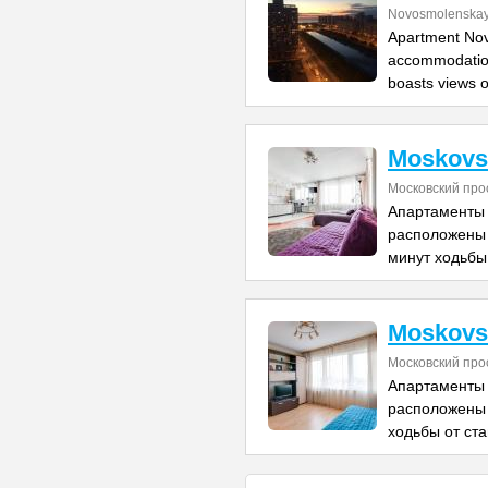
Novosmolenskay
Apartment Nov
accommodation
boasts views o
Moskovsk
Московский про
Апартаменты 
расположены 
минут ходьбы
Moskovsk
Московский про
Апартаменты 
расположены 
ходьбы от ст