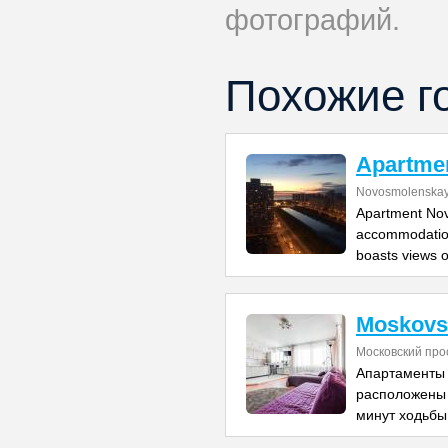
фотографий.
Похожие г
Apartme
Novosmolenskay
Apartment Nov
accommodation
boasts views o
Moskovsk
Московский про
Апартаменты 
расположены 
минут ходьбы