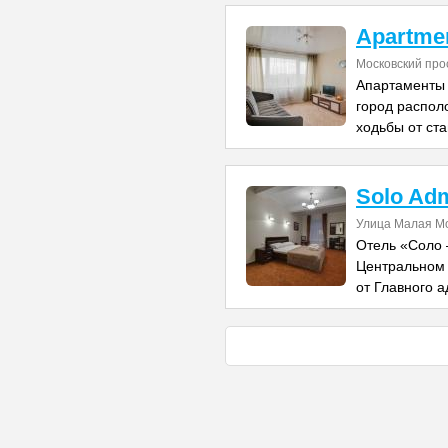
Apartmen
Московский про
Апартаменты 
город распол
ходьбы от ст
Solo Adm
Улица Малая Мо
Отель «Соло 
Центральном 
от Главного 