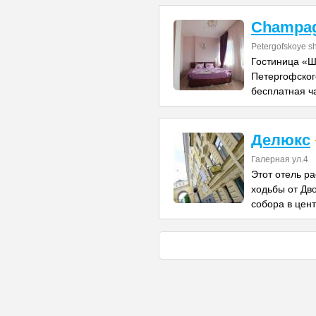
Champa
Petergofskoye sh
Гостиница «Ш
Петергофского
бесплатная ч
Делюкс
Галерная ул.4
Этот отель р
ходьбы от Дв
собора в цен