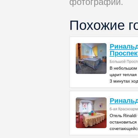
фотографий.
Похожие г
Риналь
Проспек
Большой Проспе
В небольшом 
царит теплая
3 минутах хо
Риналь
6-ая Красноарм
Отель Rinaldi
остановиться
сочетающейс