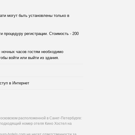
ати могут быть установлены только в
и процедуру регистрации. Стоимость - 200
я ночных часов гостям необходимо
обы войти или выйти из здания.
ступ в Интернет
осковском расположенной в Санкт-Петербурге:
ь подходящий номер отеля Кино Хостел на
urg-hotels.com не несет ответственности за