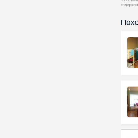
содержан
Похо