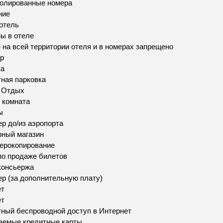
золированные номера
ние
отель
ы в отеле
 на всей территории отеля и в номерах запрещено
р
ка
ная парковка
и Отдых
 комната
ы
р до/из аэропорта
ный магазин
ерокопирование
по продаже билетов
консьержа
р (за дополнительную плату)
ет
ет
ный беспроводной доступ в Интернет
аемые кредитные карты