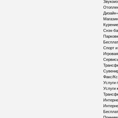
Звукои
Отопле
Дизайн-
Магазин
Курение
Снэк-ба
Парков
Бесплат
Спорт 
Игровая
Сервис
Трансфе
Сувенир
Факс/Кс
Услуги 
Услуги 
Трансфе
Интерн
Интерн
Бесплат
Приним