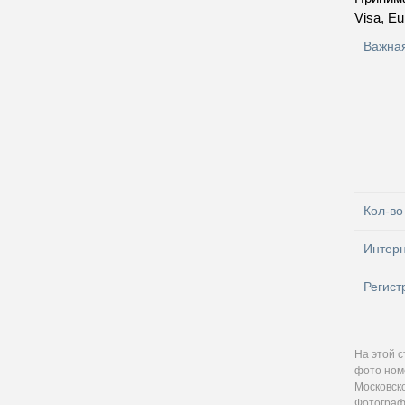
Visa, Eu
Важна
Кол-во
Интер
Регист
На этой 
фото ном
Московско
Фотографи