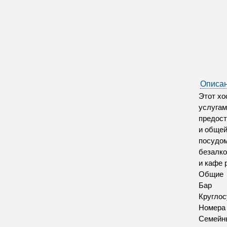
Описан
Этот хо
услугам
предост
и общей
посудом
безалко
и кафе 
Общие
Бар
Круглос
Номера
Семейн