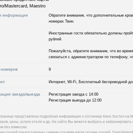
ro/Mastercard, Maestro
я информация
Обратите внимание, что дополнительные кров
номерах Твин.
Иностранные гости обязательно должны пройт
рублей.
Пожалуйста, обратите внимание, что во врем
связаться с администратором по телефону, чт
 номеров
9
нет
Интернет, Wi-Fi, Бесплатный беспроводной до
рация заезда/выезда
Регистрация заезда с 14:00
Регистрация выезда до 12:00
странице представлена подробная информация о гостинице Кино Хостел на М
еров, цены, услуги отеля и др. На сайте Вы можете выбрать и забронироват
м без комиссии.
и отелей предоставлены самими отелями и/или сетями отелей. Saint-Petersb