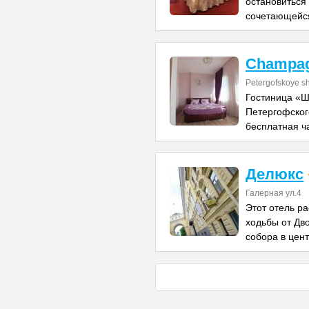
остановиться
сочетающейс
Champa
Petergofskoye sh
Гостиница «Ш
Петергофского
бесплатная ч
Делюкс
Галерная ул.4
Этот отель р
ходьбы от Дв
собора в цен