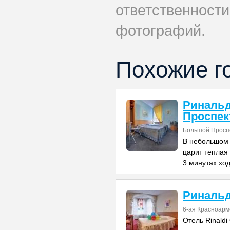
ответственности
фотографий.
Похожие г
Риналь
Проспек
Большой Проспе
В небольшом 
царит теплая
3 минутах хо
Риналь
6-ая Красноарм
Отель Rinaldi