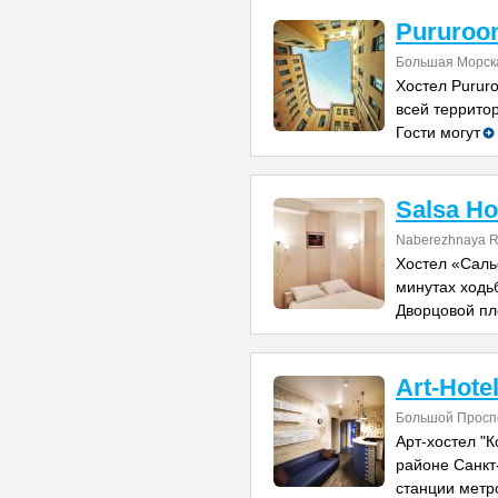
Pururoo
Большая Морск
Хостел Purur
всей террито
Гости могут
Salsa Ho
Naberezhnaya R
Хостел «Саль
минутах ходь
Дворцовой пл
Art-Hote
Большой Проспе
Арт-хостел "К
районе Санкт
станции метр