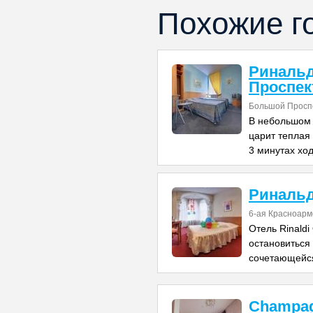
Похожие г
Риналь
Проспек
Большой Проспе
В небольшом 
царит теплая
3 минутах хо
Риналь
6-ая Красноарм
Отель Rinaldi
остановиться
сочетающейс
Champa