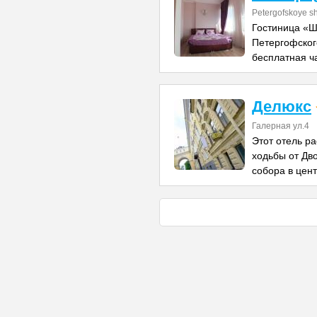
Petergofskoye sh
Гостиница «Ш
Петергофского
бесплатная ч
Делюкс
Галерная ул.4
Этот отель р
ходьбы от Дв
собора в цен