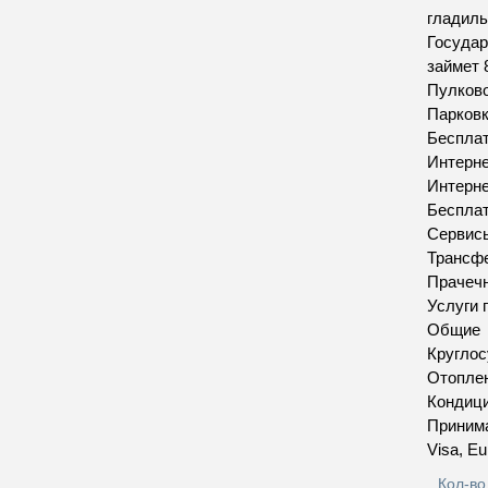
гладиль
Государ
займет 
Пулково
Парков
Бесплат
Интерн
Интерн
Бесплат
Сервис
Трансфе
Прачеч
Услуги 
Общие
Круглос
Отопле
Кондиц
Приним
Visa, Eu
Кол-во