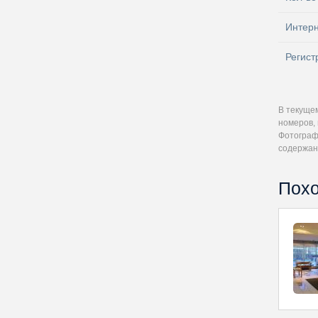
Интер
Регист
В текуще
номеров, 
Фотографи
содержан
Похо