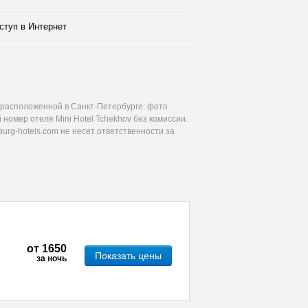
ступ в Интернет
 расположенной в Санкт-Петербурге: фото
номер отеля Mini Hotel Tchekhov без комиссии.
urg-hotels.com не несет ответственности за
от
1650
Показать цены
за ночь