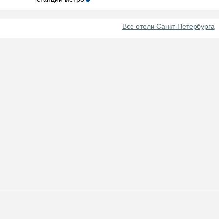
Все отели Санкт-Петербурга
нированию отелей в Санкт-Петербурге различного класса и бюджет
 воспользоваться формой поиска, послать быстрый запрос или про