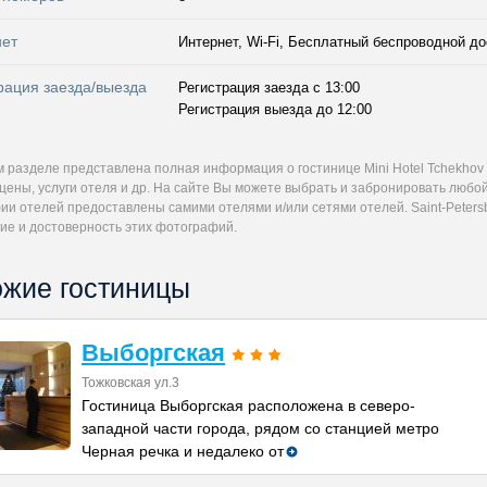
нет
Интернет, Wi-Fi, Бесплатный беспроводной до
рация заезда/выезда
Регистрация заезда с 13:00
Регистрация выезда до 12:00
м разделе представлена полная информация о гостинице Mini Hotel Tchekhov
цены, услуги отеля и др. На сайте Вы можете выбрать и забронировать любой 
и отелей предоставлены самими отелями и/или сетями отелей. Saint-Petersb
ие и достоверность этих фотографий.
жие гостиницы
Выборгская
Тожковская ул.3
Гостиница Выборгская расположена в северо-
западной части города, рядом со станцией метро
Черная речка и недалеко от