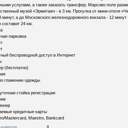
ными услугами, а также заказать трансфер. Марсово поле размещ
ственный музей «Эрмитаж» - в 3 км. Прогулка от мини-отеля «
8 минут, а до Московского железнодорожного вокзала - 12 минут
 составит 24 км.
ка
ная парковка
ет
ет
ный беспроводной доступ в Интернет
ы
р (бесплатно)
ная
по глажению одежды
уточная стойка регистрации
ние
ионер
аемые кредитные карты
ro/Mastercard, Maestro, Bankcard
 номеров
8