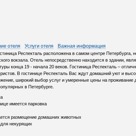
ие отеля
Услуги отеля
Важная информация
стиница Респекталь расположена в самом центре Петербурга, н
кого вокзала. Отель непосредственно находится в здании, яв
туры конца 19 - начала 20 веков. Гостиница Респекталь – отличн
уристов. В гостинице Респекталь Вас ждут домашний уют и выс
жение, широкий выбор услуг и умеренные цены на проживание 
опулярных в Петербурге.
ка
нице имеется парковка
ается размещение домашних животных
 для некурящих