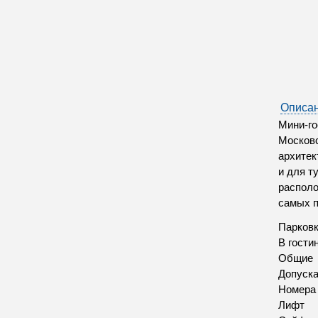
Описан
Мини-го
Московс
архитек
и для т
располо
самых п
Парков
В гости
Общие
Допуск
Номера
Лифт