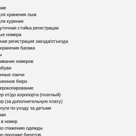
ние
ля хранения лыж
ля курения
уточная стойка регистрации
ые номера
ная регистрация заезда/отъезда
хранения багажа
ы
ивание номеров
обуви
нные ланчи
сионное бюро
ерокопирование
р от/до аэропорта (платный)
р (за дополнительную плату)
луги по уходу за детьми
ная
 в номер
по глажению одежды
по продаже билетов