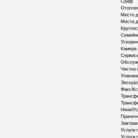
Сейф
Отопле
Место д
Места д
Круглос
Семейн
Ускорен
Камера 
Сервис
Обслуж
Чистка 
Упакова
Экскур
Факс/Кс
Трансфе
Трансфе
Няня/Ус
Прачеч
Завтрак
Услуги 
Услуги 