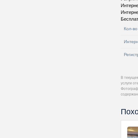
Интерн
Интерн
Бесплат
Кол-во
Интер
Регист
В текуще
услуги от
Фотографи
содержан
Похо