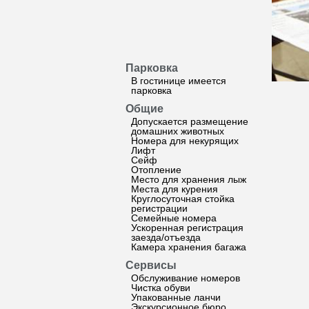
Парковка
В гостинице имеется
парковка
Общие
Допускается размещение
домашних животных
Номера для некурящих
Лифт
Сейф
Отопление
Место для хранения лыж
Места для курения
Круглосуточная стойка
регистрации
Семейные номера
Ускоренная регистрация
заезда/отъезда
Камера хранения багажа
Сервисы
Обслуживание номеров
Чистка обуви
Упакованные ланчи
Экскурсионное бюро