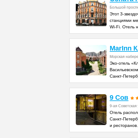
Большой проспе
Этот 3-звезд
станциями ме
Wi-Fi. Отель 
MarInn 
Морская набере
Эко-отель «К
Васильевском
Санкт-Петерб
9 Сов
9-ая Советская 
Отель распол
Санкт-Петерб
и ресторанов