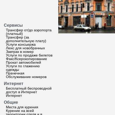
Сервисы
Трансфер от/до аэропорта
(платный)
Трансфер (за
дополнительную плату)
Услуги консьержа
Люкс для новобрачных
Завтрак в номер
Услуги по продаже билетов
Факс/Ксерокопирование
Прокат автомобилей
Услуги по глажению
одежды
Прачечная
Обслуживание номеров
Интернет
Бесплатный беспроводной
доступ в Интернет
Интернет
Общие
Места для курения
Курение на всей
территории отеля и в