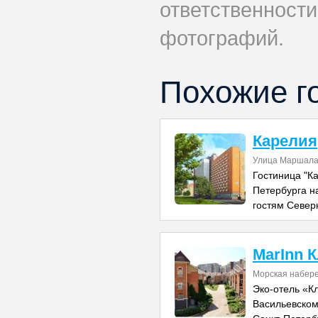
ответственности
фотографий.
Похожие г
Карелия
Улица Маршала 
Гостиница "К
Петербурга н
гостям Севе
MarInn 
Морская набере
Эко-отель «К
Васильевском