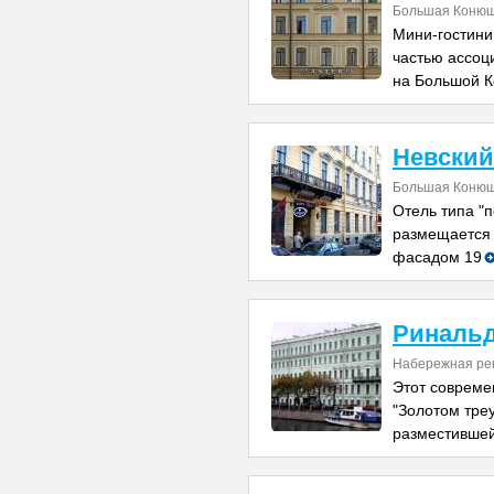
Большая Конюш
Мини-гостини
частью ассоц
на Большой 
Невский
Большая Конюш
Отель типа "п
размещается 
фасадом 19
Ринальд
Набережная рек
Этот совреме
"Золотом треу
разместившей