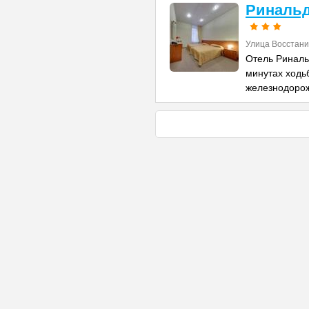
Ринальд
Улица Восстани
Отель Риналь
минутах ходь
железнодоро