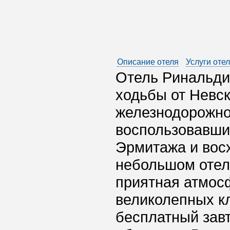
Описание отеля
Услуги оте
Отель Ринальди 
ходьбы от Невск
железнодорожно
воспользовавши
Эрмитажа и восх
небольшом отел
приятная атмос
великолепных кл
бесплатный зав