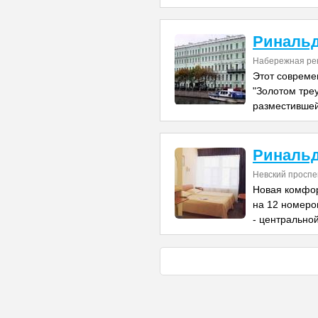
Ринальд
Набережная рек
Этот совреме
"Золотом треу
разместившей
Риналь
Невский проспе
Новая комфор
на 12 номеро
- центрально