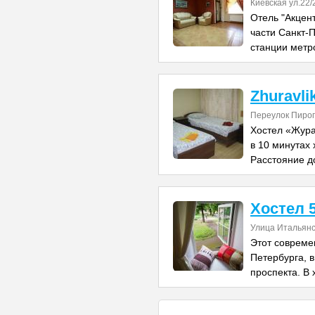
Киевская ул.22/
Отель "Акцен
части Санкт-П
станции метр
Zhuravli
Переулок Пирог
Хостел «Жура
в 10 минутах 
Расстояние д
Хостел 5
Улица Итальянс
Этот совреме
Петербурга, в
проспекта. В 