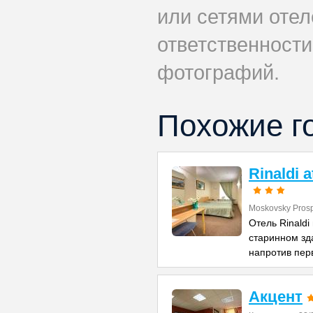
или сетями отеле
ответственности
фотографий.
Похожие г
Rinaldi 
Moskovsky Prosp
Отель Rinald
старинном зда
напротив пер
Акцент