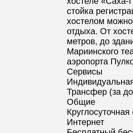
хостеле «Саха-П
стойка регистра
хостелом можно
отдыха. От хост
метров, до здан
Мариинского теа
аэропорта Пулко
Сервисы
Индивидуальная
Трансфер (за д
Общие
Круглосуточная 
Интернет
Бесплатный бес