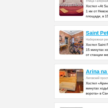
Улица Галерная
Хостел «At Su
1 км от Невс
площади, в 1
Saint Pe
Набережная рек
Хостел Saint 
15 минутах хо
от станции м
Arina na
Лиговский прос
Хостел «Арин
минутах ходь
ворота» в Сан